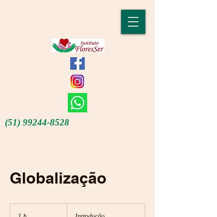
(51) 99244-8528
Globalização
Introdução
1 h
1
Introdução