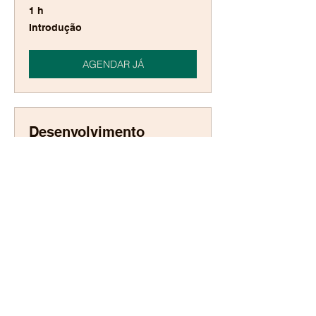
1 h
Introdução
Introdução
AGENDAR JÁ
Desenvolvimento
Corporativo
1 h
Introdução
Introdução
AGENDAR JÁ
Gestão Operacional